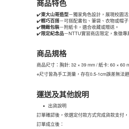
商品特色
✔️
東大山哥造型
－獨家角色設計，展現校園活
✔️
輕巧百搭
－可搭配書包、筆袋、衣物或帽子
✔️
精緻包裝
－附紙卡，適合收藏或贈送。
✔️
限定紀念品
－NTTU實習商店限定，象徵專
商品規格
商品尺寸：胸針: 32 × 39 mm / 紙卡: 60 × 60 
※尺寸皆為手工測量，存在0.5-1cm誤差
運送及其他說明
出貨說明
訂單確認後，依選定付款方式完成貨款支付，
訂單成立後：