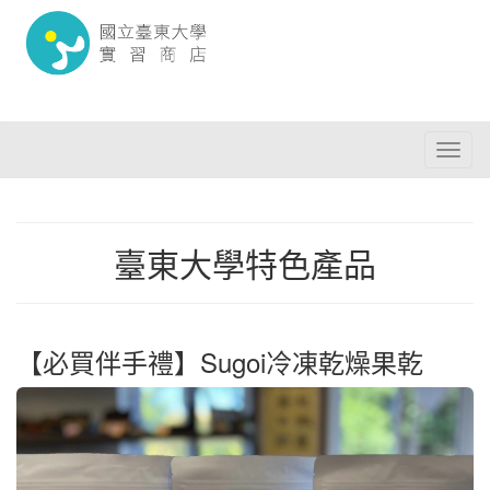
Toggl
naviga
臺東大學特色產品
【必買伴手禮】Sugoi冷凍乾燥果乾