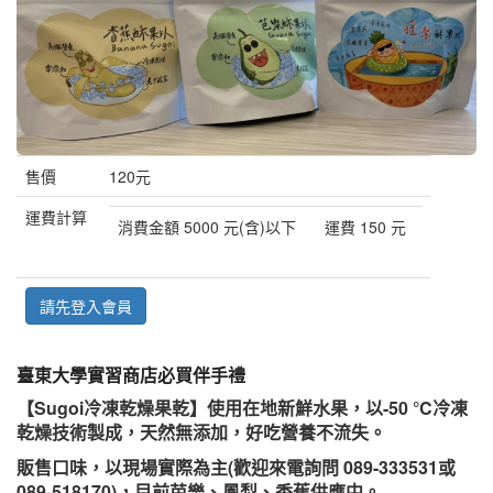
售價
120元
運費計算
消費金額 5000 元(含)以下
運費 150 元
請先登入會員
臺東大學實習商店必買伴手禮
【Sugoi冷凍乾燥果乾】使用在地新鮮水果，以-50 °C冷凍
乾燥技術製成，天然無添加，好吃營養不流失。
販售口味，以現場實際為主(歡迎來電詢問 089-333531或
089-518170)，目前
芭樂、鳳梨
、
香蕉供應中
。