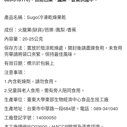
產品名稱：
Sugoi冷凍乾燥果乾
成份
：火龍果(缺貨)/芭樂 /鳳梨 /香蕉
內容量：20-25公克
保存方法：置放於陰涼乾燥處，開封後請盡速食用，未食用
完畢請將袋口夾緊，保持最佳風味。
有效日期：標示於包裝上
注意事項：
1.內含乾燥劑，請勿食用。
2.兒童與老人食用，需有旁人陪同食用。
生產單位：臺東大學東部生物經濟中心食品生技工廠
生產地址：台東市中華路一段684號。
電話：089-341040
工廠登記字號：14000050
本工廠通過ISO22000、HACCP驗證及清真認證。